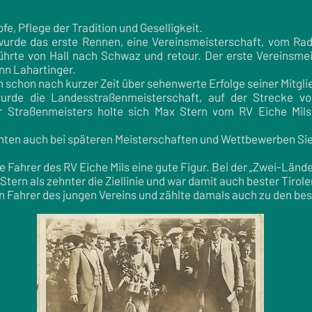
e, Pflege der Tradition und Geselligkeit.
urde das erste Rennen, eine Vereinsmeisterschaft, vom Radve
hrte von Hall nach Schwaz und retour. Der erste Vereinsmei
nn Lahartinger.
h schon nach kurzer Zeit über sehenwerte Erfolge seiner Mitgli
rde die Landesstraßenmeisterschaft, auf der Strecke vo
er Straßenmeisters holte sich Max Stern vom RV Eiche Mils
onnten auch bei späteren Meisterschaften und Wettbewerben Si
Fahrer des RV Eiche Mils eine gute Figur. Bei der „Zwei-Lände
ern als zehnter die Ziellinie und war damit auch bester Tirole
n Fahrer des jungen Vereins und zählte damals auch zu den bes