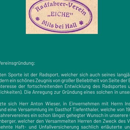
 Vereinsgründung:
ten Sporte ist der Radsport, welcher sich auch seines langj
ern ein schönes Zeugnis von großer Beliebtheit von Seite der 
nteresse der fortschreitenden Entwicklung des Radsportes 
lichkeiten). Die Anregung zur Gründung eines solchen in uns
zte sich Herr Anton Wieser, in Einvernehmen mit Herrn Insp
 und eine Versammlung im Gasthof Tiefenthaler, welche von 19
fahrervereines ein schon längst gehegter Wunsch in unserere
nberger, welcher den Versammelten Herren den Zweck des Ve
ehnte Haft- und Unfallversicherung sachlich erläuterte un