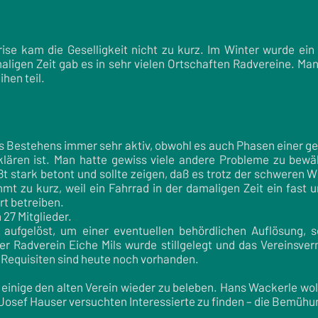
ise kam die Geselligkeit nicht zu kurz. Im Winter wurde ein
aligen Zeit gab es in sehr vielen Ortschaften Radvereine. Ma
hen teil.
es Bestehens immer sehr aktiv, obwohl es auch Phasen einer ge
klären ist. Man hatte gewiss viele andere Probleme zu bewäl
 stark betont und sollte zeigen, daß es trotz der schweren Wi
mt zu kurz, weil ein Fahrrad in der damaligen Zeit ein fast u
rt betreiben.
 27 Mitglieder.
 aufgelöst, um einer eventuellen behördlichen Auflösung,
r Radverein Eiche Mils wurde stillgelegt und das Vereinsver
 Requisiten sind heute noch vorhanden.
einige den alten Verein wieder zu beleben. Hans Wackerle wol
 Josef Hauser versuchten Interessierte zu finden – die Bemüh