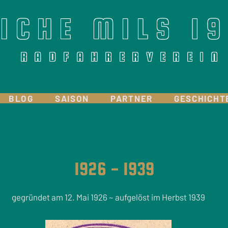
EICHE MILS 1
R A D F A H R E R V E R E I N
BLOG
SAISON
PARTNER
GESCHICHT
1926 - 1939
gegründet am 12. Mai 1926 ~ aufgelöst im Herbst 1939