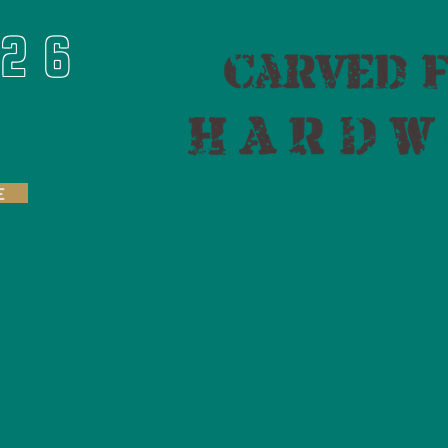
926
E