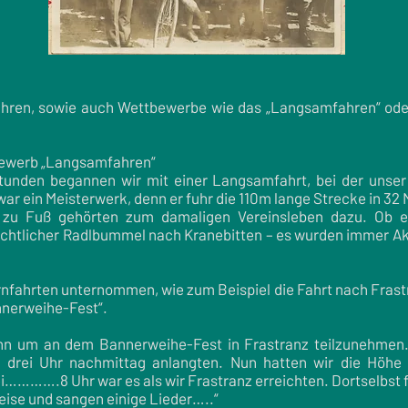
hren, sowie auch Wettbewerbe wie das „Langsamfahren“ oder
bewerb „Langsamfahren“
unden begannen wir mit einer Langsamfahrt, bei der unser 
 war ein Meisterwerk, denn er fuhr die 110m lange Strecke in 
r zu Fuß gehörten zum damaligen Vereinsleben dazu. Ob ei
htlicher Radlbummel nach Kranebitten – es wurden immer Akti
nfahrten unternommen, wie zum Beispiel die Fahrt nach Frastr
annerweihe-Fest“.
ann um an dem Bannerweihe-Fest in Frastranz teilzunehmen
 drei Uhr nachmittag anlangten. Nun hatten wir die Höhe
i………….8 Uhr war es als wir Frastranz erreichten. Dortselbst
reise und sangen einige Lieder…..“